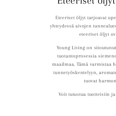
Eteeriset ölj
Eteeriset öljyt tarjoavat u
yhteydessä aivojen tunnealue
eteeriset öljyt o
Young Living on sitoutunut
tuotantoprosessia siemene
maailmaa. Tämä varmistaa hui
tunnetyöskentelyyn, aromate
tuovat harmoni
Voit tutustua tuotteisiin 