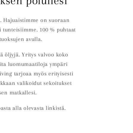
ksen polullesi
asi. Hajuaistimme on suoraan
i tunteisiimme. 100 % puhtaat
 tuoksujen avulla.
 öljyjä. Yritys valvoo koko
eita luomumaatiloja ympäri
ving tarjoaa myös erityisesti
kkaan valikoidut sekoitukset
sen matkallesi.
sta alla olevasta linkistä.