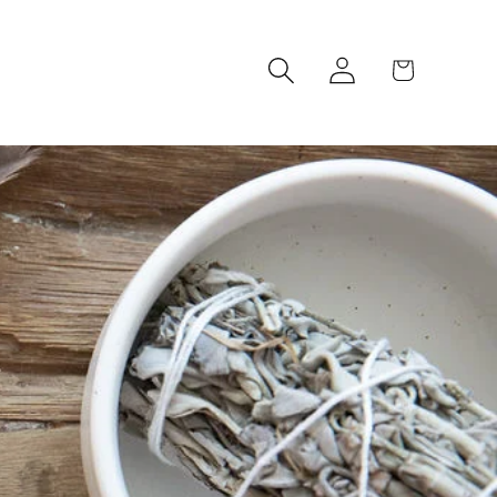
Log
Cart
in