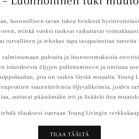
yt – Luonnollinen tuki muuto
pean, luonnollisen tavan tukea henkistä hyvinvointi
eseen, minkä vuoksi tuoksut vaikuttavat voimakkaast
vat turvallinen ja tehokas tapa tasapainottaa tunteita
 valmistamaan puhtaita ja luonnonmukaisia eteerisiä
n istutuksesta öljyjen pullottamiseen ja omistaa us
ppulaadun, jota on vaikea löytää muualta. Young Li
rapeuttien suunnittelemia öljyvalikoimia, joiden tar
aa, auttavat päästämään irti ja lisäävät iloa muutok
ja tehdä tilauksesi suoraan Young Livingin verkkokaupa
TILAA TÄÄLTÄ