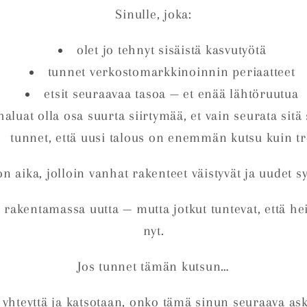
Sinulle, joka:
olet jo tehnyt sisäistä kasvutyötä
tunnet verkostomarkkinoinnin periaatteet
etsit seuraavaa tasoa — et enää lähtöruutua
haluat olla osa suurta siirtymää, et vain seurata sitä 
tunnet, että uusi talous on enemmän kutsu kuin t
n aika, jolloin vanhat rakenteet väistyvät ja uudet sy
 rakentamassa uutta — mutta jotkut tuntevat, että hei
nyt.
Jos tunnet tämän kutsun…
 yhteyttä ja katsotaan, onko tämä sinun seuraava ask