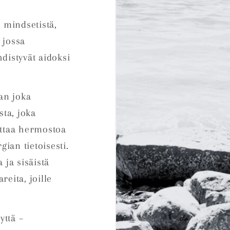
i mindsetistä,
 jossa
hdistyvät aidoksi
an joka
ta, joka
ittaa hermostoa
ian tietoisesti.
 ja sisäistä
reita, joille
yttä –