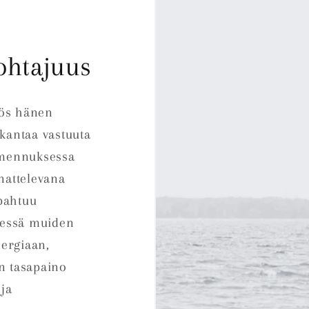
ohtajuus
yös hänen
 kantaa vastuuta
almennuksessa
nnattelevana
pahtuu
dessä muiden
ergiaan,
en tasapaino
ja