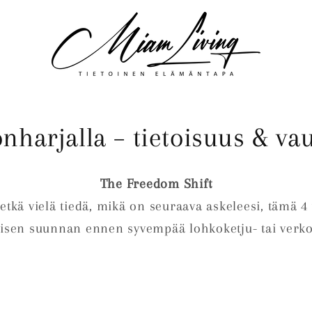
onharjalla – tietoisuus & va
The Freedom Shift
etkä vielä tiedä, mikä on seuraava askeleesi, tämä 
äisen suunnan ennen syvempää lohkoketju- tai verko