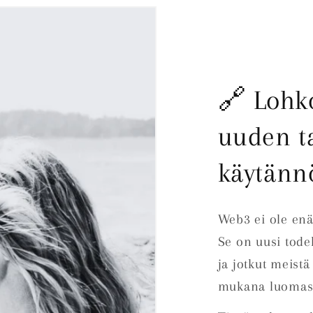
🔗 Lohk
uuden t
käytänn
Web3 ei ole enä
Se on uusi todel
ja jotkut meistä
mukana luomass