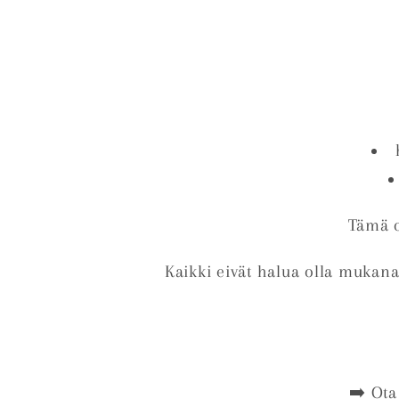
Tämä o
Kaikki eivät halua olla mukana
➡️ Ota