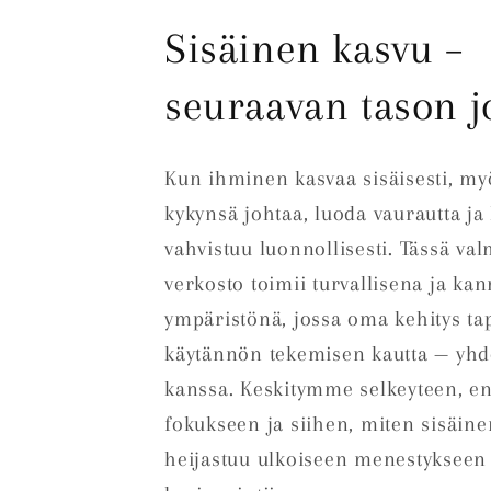
Sisäinen kasvu –
seuraavan tason j
Kun ihminen kasvaa sisäisesti, m
kykynsä johtaa, luoda vaurautta ja
vahvistuu luonnollisesti. Tässä v
verkosto toimii turvallisena ja ka
ympäristönä, jossa oma kehitys ta
käytännön tekemisen kautta — yh
kanssa. Keskitymme selkeyteen, en
fokukseen ja siihen, miten sisäin
heijastuu ulkoiseen menestykseen 