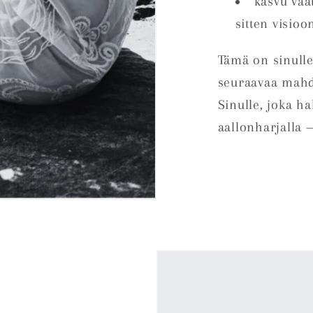
kasvu vaat
sitten visioo
Tämä on sinulle
seuraavaa mahdo
Sinulle, joka h
aallonharjalla —