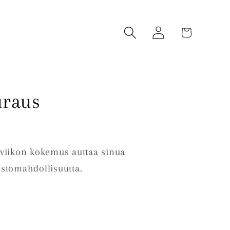
Log
Cart
in
uraus
4 viikon kokemus auttaa sinua
stomahdollisuutta.