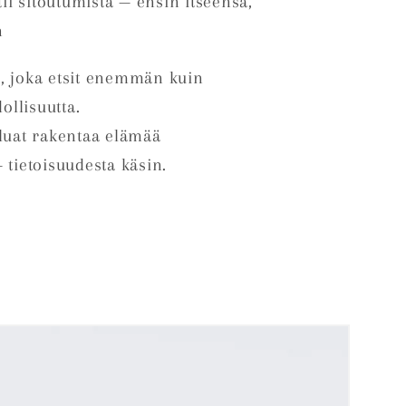
ii sitoutumista — ensin itseensä,
n
, joka etsit enemmän kuin
llisuutta.
aluat rakentaa elämää
 tietoisuudesta käsin.