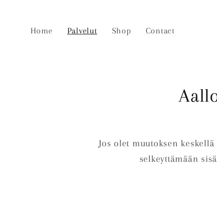
Skip to
content
Home
Palvelut
Shop
Contact
Aall
Jos olet muutoksen keskellä 
selkeyttämään sis