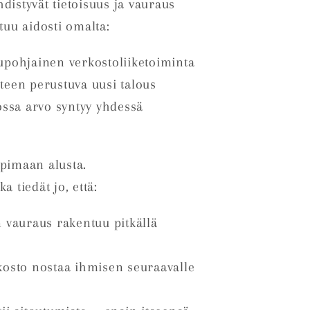
distyvät tietoisuus ja vauraus
ntuu aidosti omalta:
upohjainen verkostoliiketoiminta
teen perustuva uusi talous
jossa arvo syntyy yhdessä
a
ppimaan alusta.
a tiedät jo, että:
n vauraus rakentuu pitkällä
kosto nostaa ihmisen seuraavalle