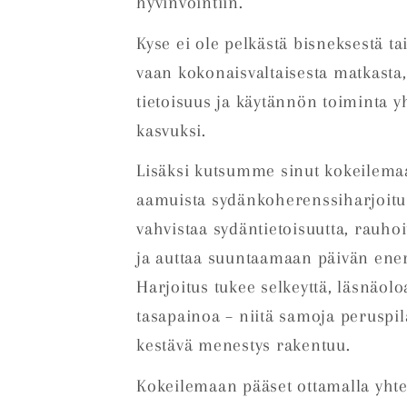
hyvinvointiin.
Kyse ei ole pelkästä bisneksestä ta
vaan kokonaisvaltaisesta matkasta,
tietoisuus ja käytännön toiminta y
kasvuksi.
Lisäksi kutsumme sinut kokeilema
aamuista sydänkoherenssiharjoitus
vahvistaa sydäntietoisuutta, rauho
ja auttaa suuntaamaan päivän energ
Harjoitus tukee selkeyttä, läsnäoloa
tasapainoa – niitä samoja peruspila
kestävä menestys rakentuu.
Kokeilemaan pääset ottamalla yhte