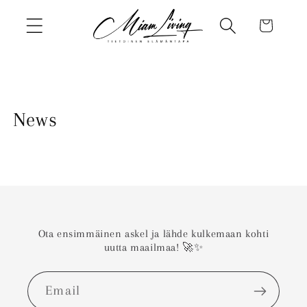
Skip to
Cart
content
News
Ota ensimmäinen askel ja lähde kulkemaan kohti
uutta maailmaa! 🚀✨
Email